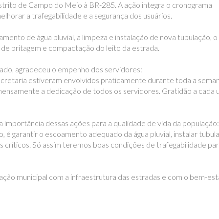
Distrito de Campo do Meio à BR-285. A ação integra o cronograma
lhorar a trafegabilidade e a segurança dos usuários.
ento de água pluvial, a limpeza e instalação de nova tubulação, o
m de britagem e compactação do leito da estrada.
rado, agradeceu o empenho dos servidores:
ecretaria estiveram envolvidos praticamente durante toda a sema
mensamente a dedicação de todos os servidores. Gratidão a cada u
a importância dessas ações para a qualidade de vida da população:
o, é garantir o escoamento adequado da água pluvial, instalar tubu
is críticos. Só assim teremos boas condições de trafegabilidade pa
ação municipal com a infraestrutura das estradas e com o bem-est