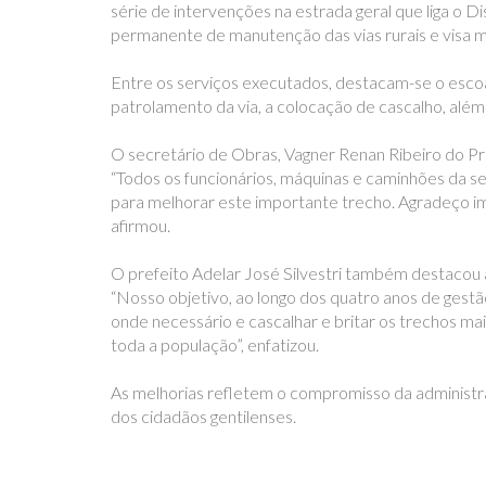
série de intervenções na estrada geral que liga o 
permanente de manutenção das vias rurais e visa me
Entre os serviços executados, destacam-se o escoam
patrolamento da via, a colocação de cascalho, alé
O secretário de Obras, Vagner Renan Ribeiro do P
“Todos os funcionários, máquinas e caminhões da s
para melhorar este importante trecho. Agradeço i
afirmou.
O prefeito Adelar José Silvestri também destacou 
“Nosso objetivo, ao longo dos quatro anos de gestã
onde necessário e cascalhar e britar os trechos ma
toda a população”, enfatizou.
As melhorias refletem o compromisso da administr
dos cidadãos gentilenses.