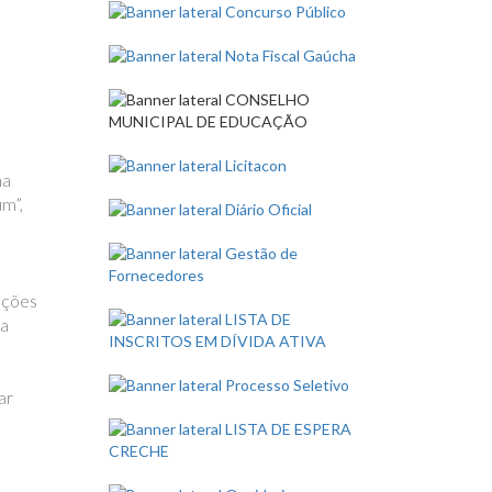
na
m”,
lações
ra
ar